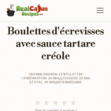
Boulettes d'écrevisses
avec sauce tartare
créole
DONNE ENVIRON 24 BOULETTES
PRÉPARATION: 20 MIN
CUISSON: 20 MIN
TOTAL: 40 MIN
INTERMÉDIAIRE
☆
☆
☆
☆
☆
Sois le premier à évaluer !