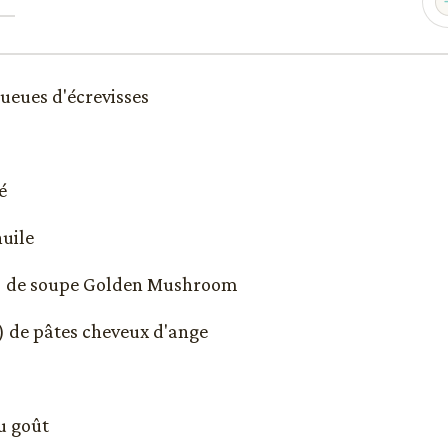
 queues d'écrevisses
é
huile
oz) de soupe Golden Mushroom
z) de pâtes cheveux d'ange
u goût