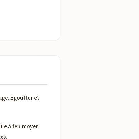
age. Égoutter et
uile à feu moyen
es.