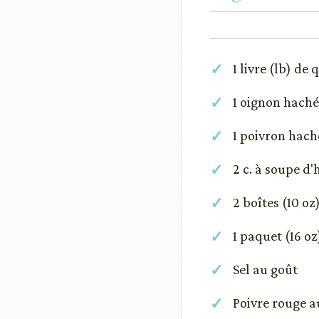
1 livre (lb) de
1 oignon haché
1 poivron hach
2 c. à soupe d'
2 boîtes (10 
1 paquet (16 o
Sel au goût
Poivre rouge a