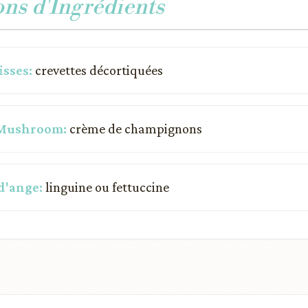
ons d'Ingrédients
isses:
crevettes décortiquées
 Mushroom:
crème de champignons
d'ange:
linguine ou fettuccine