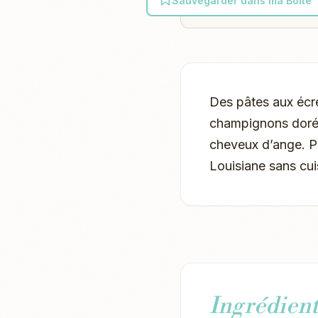
Sauvegarder dans ma Boîte
Des pâtes aux écre
champignons dorés
cheveux d’ange. P
Louisiane sans cuis
Ingrédient