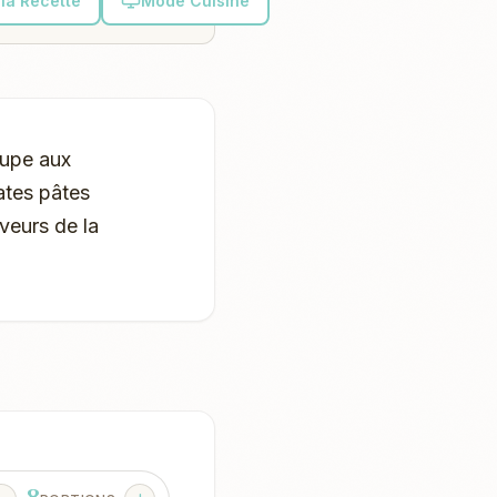
la Recette
Mode Cuisine
oupe aux
ates pâtes
veurs de la