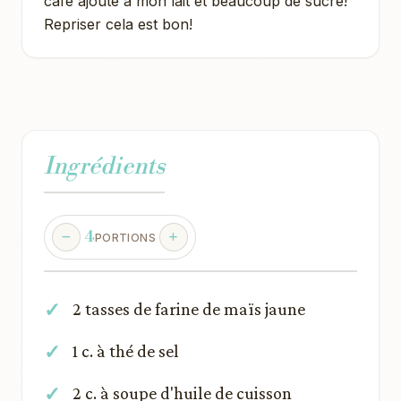
café ajouté à mon lait et beaucoup de sucre!
Repriser cela est bon!
Ingrédients
4
PORTIONS
2 tasses de farine de maïs jaune
1 c. à thé de sel
2 c. à soupe d'huile de cuisson