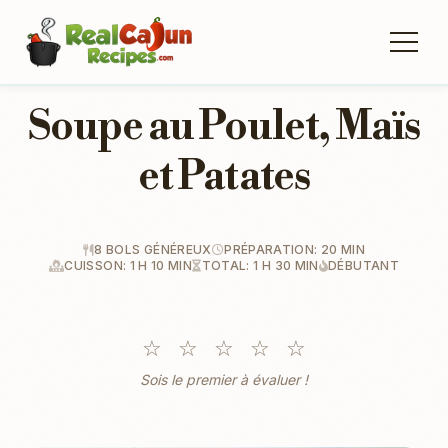
Soupe au Poulet, Maïs
et Patates
8 BOLS GÉNÉREUX
PRÉPARATION: 20 MIN
CUISSON: 1 H 10 MIN
TOTAL: 1 H 30 MIN
DÉBUTANT
☆
☆
☆
☆
☆
Sois le premier à évaluer !