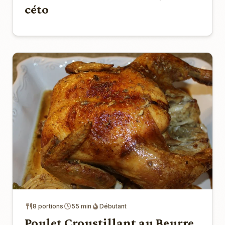
céto
8 portions
55 min
Débutant
Poulet Croustillant au Beurre