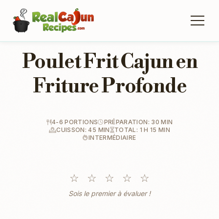
Poulet Frit Cajun en
Friture Profonde
4-6 PORTIONS
PRÉPARATION: 30 MIN
CUISSON: 45 MIN
TOTAL: 1 H 15 MIN
INTERMÉDIAIRE
☆
☆
☆
☆
☆
Sois le premier à évaluer !