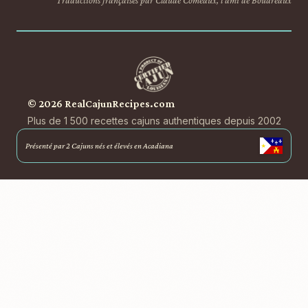
Traductions françaises par Claude Comeaux, l'ami de Boudreaux
© 2026 RealCajunRecipes.com
Plus de 1 500 recettes cajuns authentiques depuis 2002
Présenté par 2 Cajuns nés et élevés en Acadiana