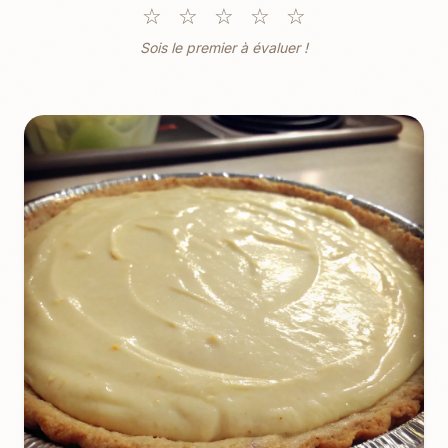
☆
☆
☆
☆
☆
Sois le premier à évaluer !