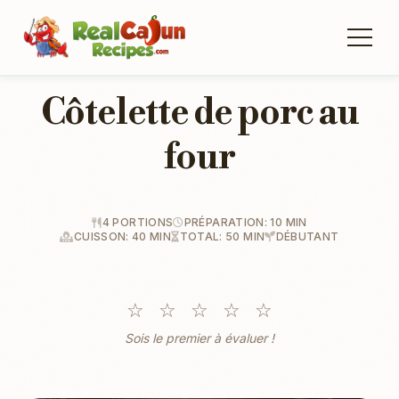
Côtelette de porc au
four
4 PORTIONS
PRÉPARATION: 10 MIN
CUISSON: 40 MIN
TOTAL: 50 MIN
DÉBUTANT
☆
☆
☆
☆
☆
Sois le premier à évaluer !