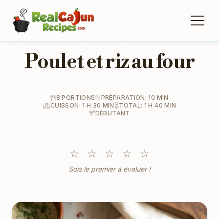
Poulet et riz au four
8 PORTIONS
PRÉPARATION: 10 MIN
CUISSON: 1 H 30 MIN
TOTAL: 1 H 40 MIN
DÉBUTANT
☆
☆
☆
☆
☆
Sois le premier à évaluer !