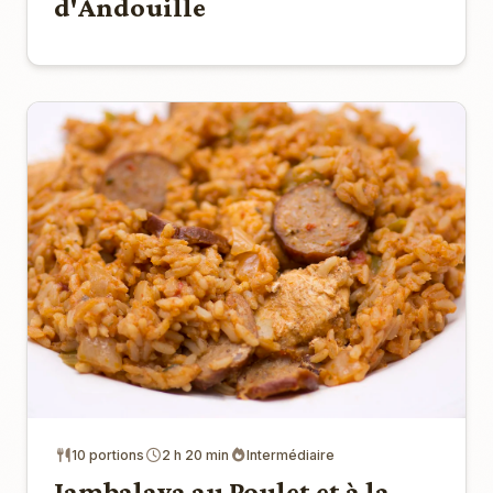
d'Andouille
10 portions
2 h 20 min
Intermédiaire
Jambalaya au Poulet et à la