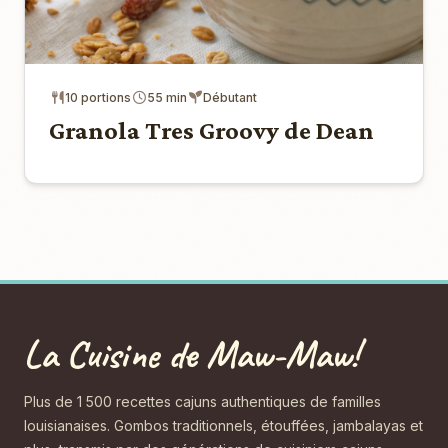
10 portions
55 min
Débutant
Granola Tres Groovy de Dean
La Cuisine de Maw-Maw!
Plus de 1 500 recettes cajuns authentiques de familles
louisianaises. Gombos traditionnels, étouffées, jambalayas et