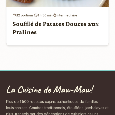
12 portions
1 h 50 min
Intermédiaire
Soufflé de Patates Douces aux
Pralines
La Cuisine de Maw-Maw!
Plus de 1 500 recettes cajuns authentiques de familles
louisianaises. Gombos traditionnels, étouffées, jambalayas et
plus, transmis par des générations de cuisiniers cajuns.