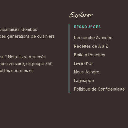
Explorer
RESSOURCES
ouisianaises. Gombos
 des générations de cuisiniers
Recherche Avancée
Recettes de A à Z
Boîte à Recettes
r ? Notre livre à succès
Livre d'Or
anniversaire, regroupe 350
tites coquilles et
Nous Joindre
Lagniappe
Politique de Confidentialité