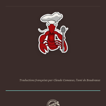
Traductions françaises par Claude Comeaux, l'ami de Boudreaux